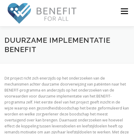
Menu
NIEUWS
OVER BENEFIT
ONDERZOEK
DUURZAME IMPLEMENTATIE
BENEFIT
WIE ZIJN WIJ
ECOSYSTEEM
CONTACT
Dit project richt zich enerzijds op het onderzoeken van de
LOGIN
mechanismen achter duurzame doorverwijzing van patiënten naar het
BENEFIT-programma en anderzijds op het onderzoeken van de
voorwaarden voor duurzame implementatie van het BENEFIT-
programma zelf. Het eerste deel van het project geeft inzicht in de
wijze waarop een gezondheidsboodschap het beste geformuleerd kan
worden en welke zorgverlener deze boodschap het meest
overtuigend over kan brengen. Daarnaast onderzoeken we hoeveel
effect de koppeling tussen levensdoelen en leefstijldoelen heeft op
iemands motivatie om aan zijn/haar leefstijldoelen te werken. Met deze