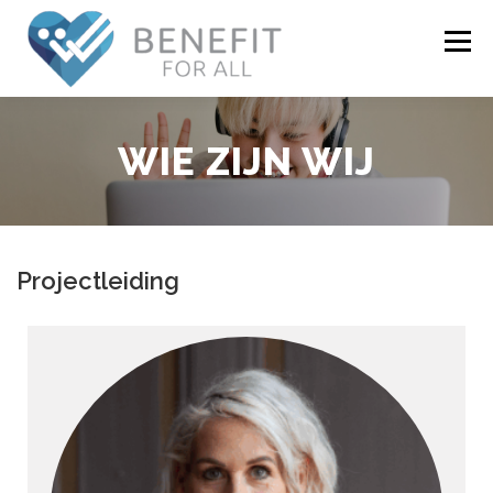
Menu
NIEUWS
OVER BENEFIT
ONDERZOEK
WIE ZIJN WIJ
WIE ZIJN WIJ
ECOSYSTEEM
CONTACT
Projectleiding
LOGIN