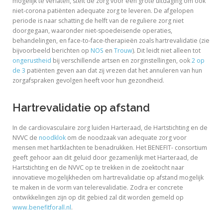
mogelijk te verlaten, stelt de zorg voor een grote uitdaging om ook
niet-corona patiënten adequate zorg te leveren. De afgelopen
periode is naar schatting de helft van de reguliere zorg niet
doorgegaan, waaronder niet-spoedeisende operaties,
behandelingen, en face-to-face-therapieën zoals hartrevalidatie (zie
bijvoorbeeld berichten op
NOS
en
Trouw
). Dit leidt niet alleen tot
ongerustheid
bij verschillende artsen en zorginstellingen, ook
2 op
de 3
patiënten geven aan dat zij vrezen dat het annuleren van hun
zorgafspraken gevolgen heeft voor hun gezondheid.
Hartrevalidatie op afstand
In de cardiovasculaire zorg luiden Harteraad, de Hartstichting en de
NVVC de
noodklok
om de noodzaak van adequate zorg voor
mensen met hartklachten te benadrukken. Het BENEFIT- consortium
geeft gehoor aan dit geluid door gezamenlijk met Harteraad, de
Hartstichting en de NVVC op te trekken in de zoektocht naar
innovatieve mogelijkheden om hartrevalidatie op afstand mogelijk
te maken in de vorm van telerevalidatie. Zodra er concrete
ontwikkelingen zijn op dit gebied zal dit worden gemeld op
www.benefitforall.nl
.