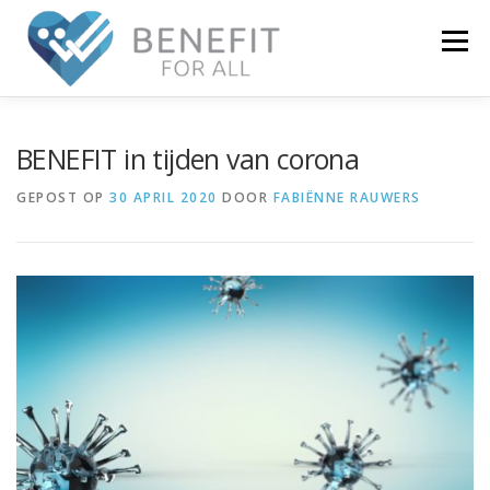
Menu
NIEUWS
OVER BENEFIT
ONDERZOEK
BENEFIT in tijden van corona
GEPOST OP
30 APRIL 2020
DOOR
FABIËNNE RAUWERS
WIE ZIJN WIJ
ECOSYSTEEM
CONTACT
LOGIN