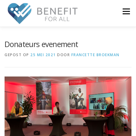
Menu
NIEUWS
OVER BENEFIT
ONDERZOEK
Donateurs evenement
GEPOST OP
25 MEI 2021
DOOR
FRANCETTE BROEKMAN
WIE ZIJN WIJ
ECOSYSTEEM
CONTACT
LOGIN