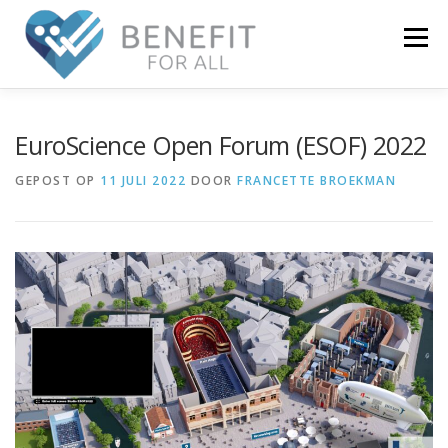
Menu
NIEUWS
OVER BENEFIT
ONDERZOEK
EuroScience Open Forum (ESOF) 2022
GEPOST OP
11 JULI 2022
DOOR
FRANCETTE BROEKMAN
WIE ZIJN WIJ
ECOSYSTEEM
CONTACT
LOGIN