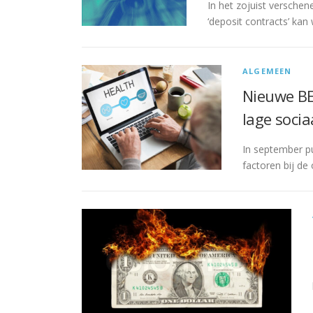
In het zojuist versche
‘deposit contracts’ k
ALGEMEEN
Nieuwe BE
lage soci
In september pu
factoren bij de