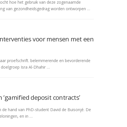
rzocht hoe het gebruik van deze zogenaamde
ering van gezondheidsgedrag worden ontworpen …
interventies voor mensen met een
 haar proefschrift. belemmerende en bevorderende
 doelgroep Isra Al-Dhahir …
 ‘gamified deposit contracts’
an de hand van PhD-student David de Buisonjé. De
eloningen, en in …