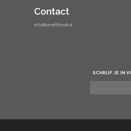
Contact
info@benefitforall.nl
SCHRIJF JE IN